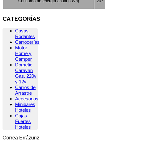
Consumo de energía anual (kWh)
237
CATEGORÍAS
Casas
Rodantes
Carrocerías
Motor
Home y
Camper
Dometic
Caravan
Gas, 220v
y 12v
Carros de
Arrastre
Accesorios
Minibares
Hoteles
Cajas
Fuertes
Hoteles
Correa Errázuriz
cliente5@status.cl /
(2) 2512 8866