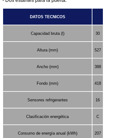
- Dos estantes para la puerta.
DATOS TECNICOS
Capacidad bruta (l)
30
Altura (mm)
527
Ancho (mm)
388
Fondo (mm)
418
Sensores refrigerantes
16
Clasificación energética
C
Consumo de energía anual (kWh)
207