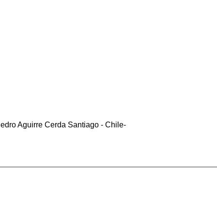
edro Aguirre Cerda Santiago - Chile-
cliente5@status.cl /